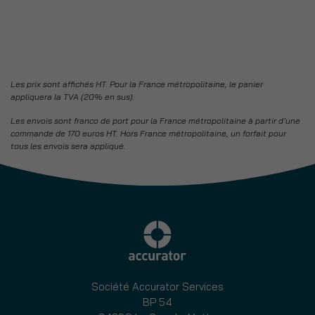
de
chirurgie
⌀
2,8/3,2
mm
Les prix sont affichés HT. Pour la France métropolitaine, le panier
longueur
appliquera la TVA (20% en sus).
17/20/23
Les envois sont franco de port pour la France métropolitaine à partir d’une
mm
commande de 170 euros HT. Hors France métropolitaine, un forfait pour
tous les envois sera appliqué.
Société Accurator Services
BP 54