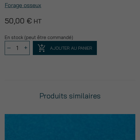
Forage osseux
50,00
€
HT
En stock (peut être commandé)
quantité
–
+
AJOUTER AU PANIER
de
Foret
de
chirurgie
⌀
2
Produits similaires
mm
longueur
17/20/23/25/28
mm