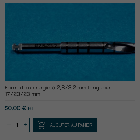
⌀
3,2/3,6
mm
longueur
17/20/23
mm
Foret de chirurgie ⌀ 2,8/3,2 mm longueur
17/20/23 mm
50,00
€
HT
quantité
–
+
AJOUTER AU PANIER
de
Foret