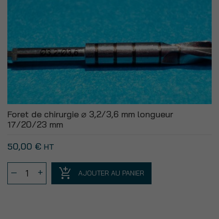
mm
longueur
17/20/23
mm
Foret de chirurgie ⌀ 3,2/3,6 mm longueur
17/20/23 mm
50,00
€
HT
quantité
–
+
AJOUTER AU PANIER
de
Foret
de
chirurgie