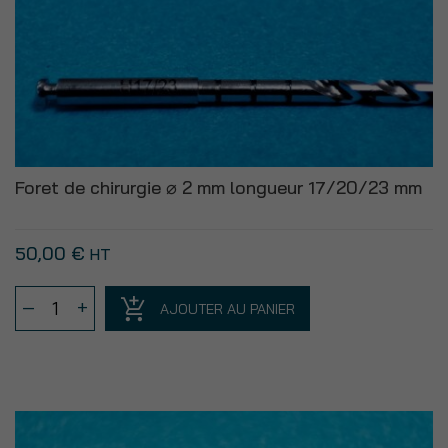
Foret de chirurgie ⌀ 2 mm longueur 17/20/23 mm
50,00
€
HT
quantité
–
+
AJOUTER AU PANIER
de
Foret
de
chirurgie
⌀
2