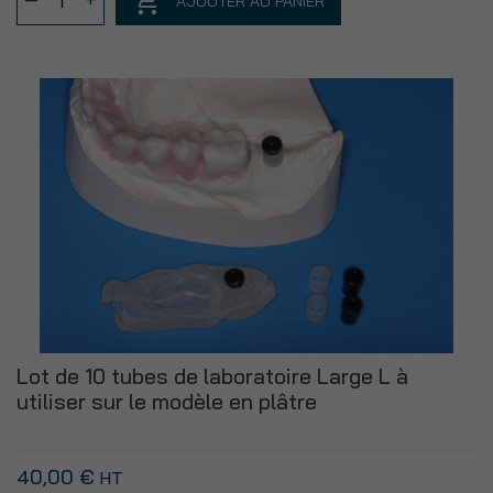
AJOUTER AU PANIER
de
Lot
de
25
gaines
acétal
standard
(noires)
Lot de 10 tubes de laboratoire Large L à
utiliser sur le modèle en plâtre
40,00
€
HT