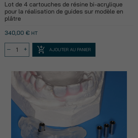
Lot de 4 cartouches de résine bi-acrylique
pour la réalisation de guides sur modèle en
plâtre
340,00
€
HT
quantité
–
+
AJOUTER AU PANIER
de
Lot
de
4
cartouches
de
résine
bi-
acrylique
pour
la
réalisation