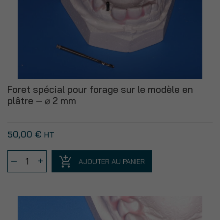
Foret spécial pour forage sur le modèle en
plâtre – ⌀ 2 mm
50,00
€
HT
quantité
–
+
AJOUTER AU PANIER
de
Foret
spécial
pour
forage