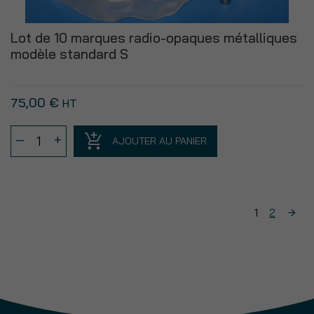
de
guides
Lot de 10 marques radio-opaques métalliques
sur
modèle standard S
modèle
en
plâtre
75,00
€
HT
quantité
–
+
AJOUTER AU PANIER
de
Lot
de
10
1
2
marques
radio-
opaques
métalliques
modèle
standard