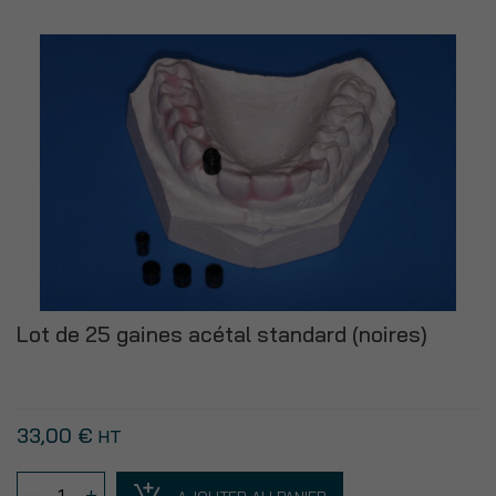
de
10
tubes
de
laboratoire
standard
S
à
utiliser
sur
le
modèle
Lot de 25 gaines acétal standard (noires)
en
plâtre
33,00
€
HT
quantité
–
+