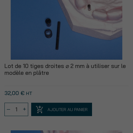
sur
le
modèle
en
plâtre –
⌀
2 mm
Lot de 10 tiges droites ⌀ 2 mm à utiliser sur le
modèle en plâtre
32,00
€
HT
quantité
–
+
AJOUTER AU PANIER
de
Lot
de