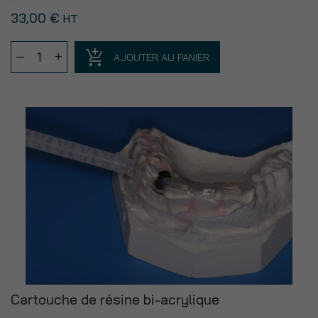
33,00
€
HT
quantité
–
+
AJOUTER AU PANIER
de
Lot
de
25
gaines
acétal
L
(Larges :
blanches)
Cartouche de résine bi-acrylique