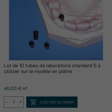
10
tiges
droites
⌀
2
mm
à
utiliser
sur
le
modèle
Lot de 10 tubes de laboratoire standard S à
en
utiliser sur le modèle en plâtre
plâtre
40,00
€
HT
quantité
–
+
AJOUTER AU PANIER
de
Lot