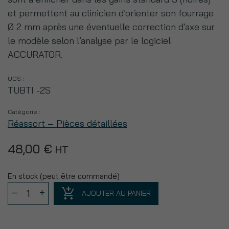
et permettent au clinicien d’orienter son fourrage
Ø 2 mm après une éventuelle correction d’axe sur
le modèle selon l’analyse par le logiciel
ACCURATOR.
UGS :
TUBTI -2S
Catégorie :
Réassort – Pièces détaillées
48,00
€
HT
En stock (peut être commandé)
quantité
–
+
AJOUTER AU PANIER
de
Lot
de