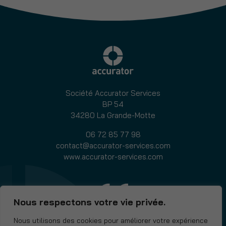
de
titane
(Tial6V)
pour
forage
guidé
⌀
1
Société Accurator Services
mm
BP 54
34280 La Grande-Motte
06 72 85 77 98
contact@accurator-services.com
www.accurator-services.com
Nous respectons votre vie privée.
Nous utilisons des cookies pour améliorer votre expérience