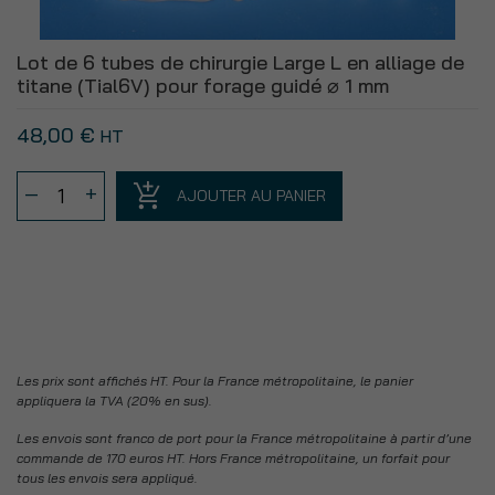
(Tial6V)
pour
Lot de 6 tubes de chirurgie Large L en alliage de
forage
titane (Tial6V) pour forage guidé ⌀ 1 mm
guidé
⌀
48,00
€
HT
3
mm
quantité
–
+
AJOUTER AU PANIER
de
Lot
de
6
tubes
de
chirurgie
Les prix sont affichés HT. Pour la France métropolitaine, le panier
Large
appliquera la TVA (20% en sus).
L
Les envois sont franco de port pour la France métropolitaine à partir d’une
en
commande de 170 euros HT. Hors France métropolitaine, un forfait pour
alliage
tous les envois sera appliqué.