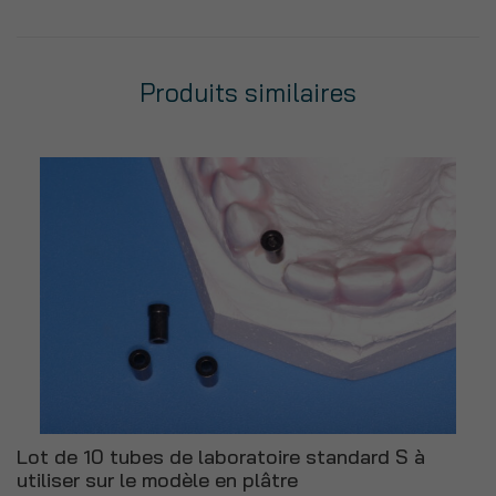
6
tubes
de
Produits similaires
chirurgie
standard
S
en
alliage
de
titane
(Tial6V)
pour
forage
guidé
⌀
2
mm
Lot de 10 tubes de laboratoire standard S à
utiliser sur le modèle en plâtre