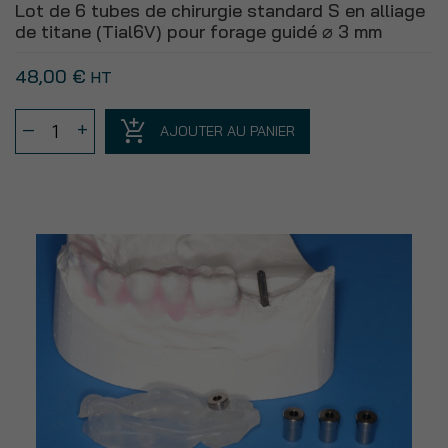
Lot de 6 tubes de chirurgie standard S en alliage
plâtre
de titane (Tial6V) pour forage guidé ⌀ 3 mm
48,00
€
HT
quantité
–
+
AJOUTER AU PANIER
de
Lot
de
6
tubes
de
chirurgie
standard
S
en
alliage
de
titane